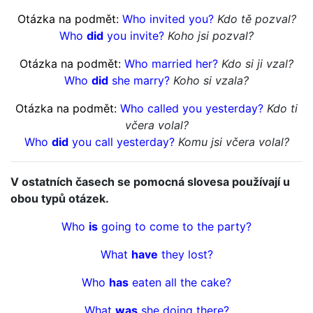
Otázka na podmět:
Who invited you?
Kdo tě pozval?
Who
did
you invite?
Koho jsi pozval?
Otázka na podmět:
Who married her?
Kdo si ji vzal?
Who
did
she marry?
Koho si vzala?
Otázka na podmět:
Who called you yesterday?
Kdo ti
včera volal?
Who
did
you call yesterday?
Komu jsi včera volal?
V ostatních časech se pomocná slovesa používají u
obou typů otázek.
Who
is
going to come to the party?
What
have
they lost?
Who
has
eaten all the cake?
What
was
she doing there?