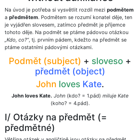
Na úvod je potřeba si vysvětlit rozdíl mezi
podmětem
a
předmětem
. Podmětem se rozumí konatel děje, ten
je vyjádřen slovesem, zatímco předmět je příjemce
tohoto děje. Na podmět se ptáme pádovou otázkou
„Kdo, co?“
, tj. prvním pádem, kdežto na předmět se
ptáme ostatními pádovými otázkami.
Podmět (subject)
+
sloveso
+
předmět (object)
John
loves
Kate
.
John loves Kate.
John
(kdo? = 1.pád)
miluje Kate
(koho? = 4.pád).
I/ Otázky na předmět (=
předmětné)
Většina otázek v angličtině jsou otázky na předmět