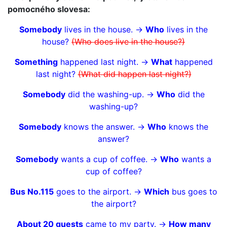
pomocného slovesa:
Somebody
lives in the house. ->
Who
lives in the
house?
(Who does live in the house?)
Something
happened last night. ->
What
happened
last night?
(What did happen last night?)
Somebody
did the washing-up. ->
Who
did the
washing-up?
Somebody
knows the answer. ->
Who
knows the
answer?
Somebody
wants a cup of coffee. ->
Who
wants a
cup of coffee?
Bus No.115
goes to the airport. ->
Which
bus goes to
the airport?
About 20 guests
came to my party. ->
How many