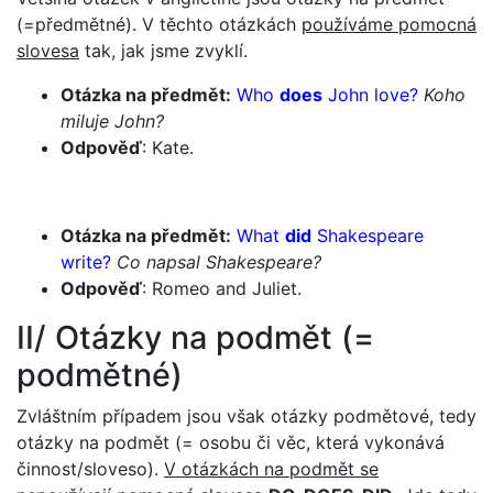
(=předmětné). V těchto otázkách
používáme pomocná
slovesa
tak, jak jsme zvyklí.
Otázka na předmět:
Who
does
John love?
Koho
miluje John?
Odpověď
: Kate.
Otázka na předmět:
What
did
Shakespeare
write?
Co napsal Shakespeare?
Odpověď
: Romeo and Juliet.
II/ Otázky na podmět (=
podmětné)
Zvláštním případem jsou však otázky podmětové, tedy
otázky na podmět (= osobu či věc, která vykonává
činnost/sloveso).
V otázkách na podmět se