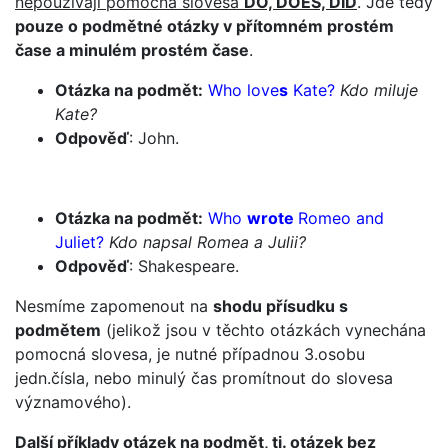
nepoužívají pomocná slovesa
DO, DOES, DID
. Jde tedy
pouze o podmětné otázky v přítomném prostém
čase a minulém prostém čase
.
Otázka na podmět:
Who love
s
Kate?
Kdo miluje
Kate?
Odpověď
: John.
Otázka na podmět:
Who
wrote
Romeo and
Juliet?
Kdo napsal Romea a Julii?
Odpověď
: Shakespeare.
Nesmíme zapomenout na
shodu přísudku s
podmětem
(jelikož jsou v těchto otázkách vynechána
pomocná slovesa, je nutné případnou 3.osobu
jedn.čísla, nebo minulý čas promítnout do slovesa
významového).
Další příklady otázek na podmět, tj. otázek bez