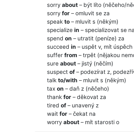
sorry
about
– být líto (něčeho/n
sorry
for
– omluvit se za
speak
to
– mluvit s (někým)
specialize
in
– specializovat se n
spend
on
– utratit (peníze) za
succeed
in
– uspět v, mít úspěch
suffer
from
– trpět (nějakou nemo
sure
about
– jistý (něčím)
suspect
of
– podezírat z, podezří
talk
to/with
– mluvit s (někým)
tax
on
– daň z (něčeho)
thank
for
– děkovat za
tired
of
– unavený z
wait
for
– čekat na
worry
about
– mít starosti o