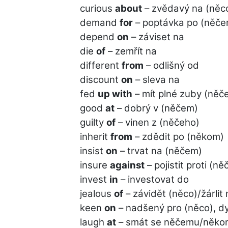
curious
about
– zvědavý na (něc
demand
for
– poptávka po (něče
depend
on
– záviset na
die
of
– zemřít na
different
from
– odlišný od
discount
on
– sleva na
fed
up with
– mít plné zuby (něč
good
at
– dobrý v (něčem)
guilty
of
– vinen z (něčeho)
inherit
from
– zdědit po (někom)
insist
on
– trvat na (něčem)
insure
against
– pojistit proti (n
invest
in
– investovat do
jealous
of
– závidět (něco)/žárlit
keen
on
– nadšený pro (něco), dy
laugh
at
– smát se něčemu/něk