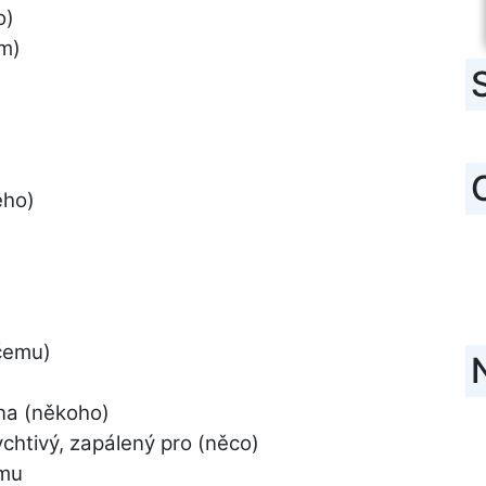
o)
m)
eho)
ěčemu)
 na (někoho)
chtivý, zapálený pro (něco)
omu