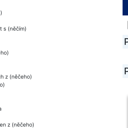
)
t s (něčím)
eho)
ch z (něčeho)
o)
a
žen z (něčeho)