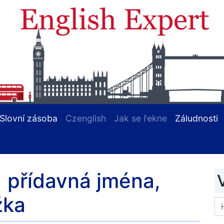
Slovní zásoba
Czenglish
Jak se řekne
Záludnosti
 přídavná jména,
žka
Se