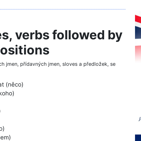
s, verbs followed by
ositions
h jmen, přídavných jmen, sloves a předložek, se
at (něco)
koho)
)
o)
čem)