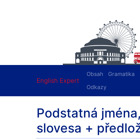
Obsah
Gramatika
English Expert
Odkazy
Podstatná jména,
slovesa + předlo