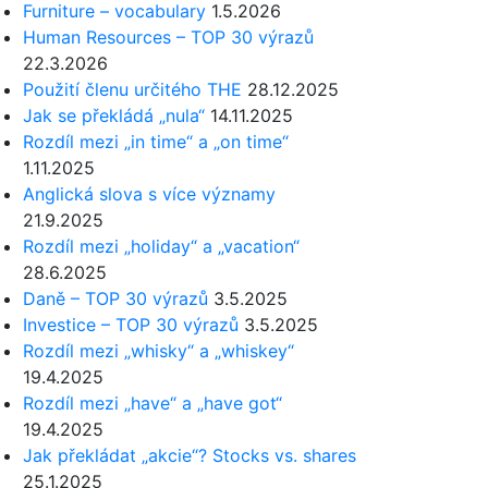
Furniture – vocabulary
1.5.2026
Human Resources – TOP 30 výrazů
22.3.2026
Použití členu určitého THE
28.12.2025
Jak se překládá „nula“
14.11.2025
Rozdíl mezi „in time“ a „on time“
1.11.2025
Anglická slova s více významy
21.9.2025
Rozdíl mezi „holiday“ a „vacation“
28.6.2025
Daně – TOP 30 výrazů
3.5.2025
Investice – TOP 30 výrazů
3.5.2025
Rozdíl mezi „whisky“ a „whiskey“
19.4.2025
Rozdíl mezi „have“ a „have got“
19.4.2025
Jak překládat „akcie“? Stocks vs. shares
25.1.2025