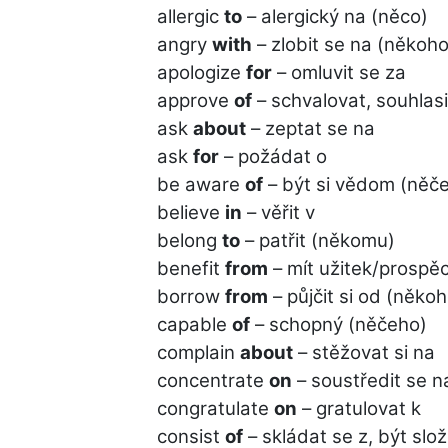
allergic
to
– alergický na (něco)
angry
with
– zlobit se na (někoho
apologize
for
– omluvit se za
approve
of
– schvalovat, souhlasi
ask
about
– zeptat se na
ask
for
– požádat o
be aware
of
– být si vědom (něč
believe
in
– věřit v
belong
to
– patřit (někomu)
benefit
from
– mít užitek/prospě
borrow
from
– půjčit si od (někoh
capable
of
– schopný (něčeho)
complain
about
– stěžovat si na
concentrate
on
– soustředit se n
congratulate
on
– gratulovat k
consist
of
– skládat se z, být slo