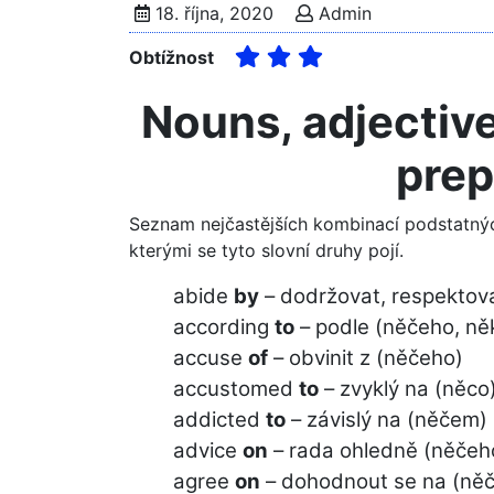
18. října, 2020
Admin
Obtížnost
Nouns, adjective
prep
Seznam nejčastějších kombinací podstatnýc
kterými se tyto slovní druhy pojí.
abide
by
– dodržovat, respektov
according
to
– podle (něčeho, ně
accuse
of
– obvinit z (něčeho)
accustomed
to
– zvyklý na (něco
addicted
to
– závislý na (něčem)
advice
on
– rada ohledně (něčeh
agree
on
– dohodnout se na (ně