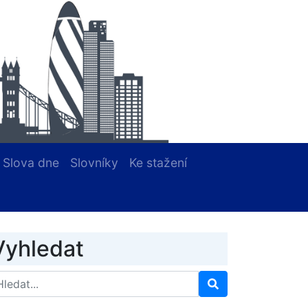
Slova dne
Slovníky
Ke stažení
Vyhledat
arch for