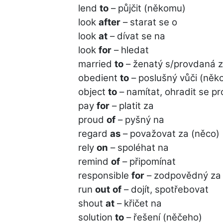
lend
to
– půjčit (někomu)
look
after
– starat se o
look
at
– dívat se na
look
for
– hledat
married
to
– ženatý s/provdaná 
obedient
to
– poslušný vůči (něk
object
to
– namítat, ohradit se pr
pay
for
– platit za
proud
of
– pyšný na
regard
as
– považovat za (něco)
rely
on
– spoléhat na
remind
of
– připomínat
responsible
for
– zodpovědný za
run
out
of
– dojít, spotřebovat
shout
at
– křičet na
solution
to
– řešení (něčeho)