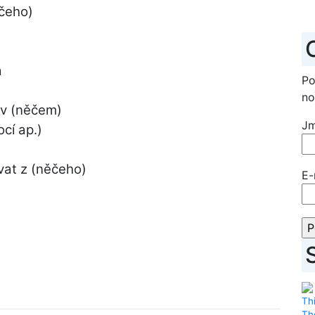
ěčeho)
a
Po
no
 v (něčem)
J
cí ap.)
vat z (něčeho)
E-
Thi
Th