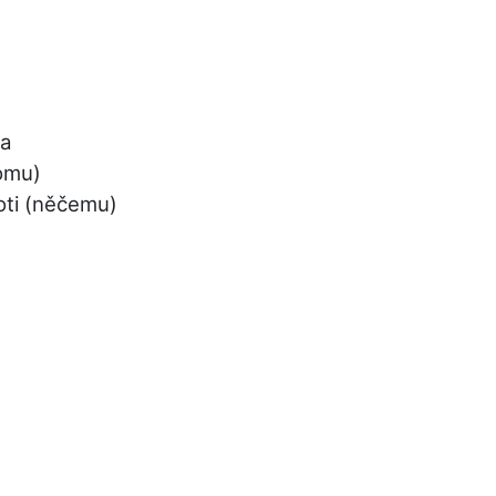
za
omu)
oti (něčemu)